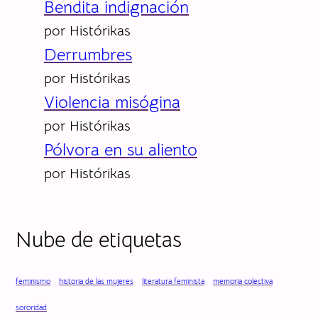
Bendita indignación
d
por Histórikas
a
Derrumbres
por Histórikas
Violencia misógina
por Histórikas
Pólvora en su aliento
por Histórikas
Nube de etiquetas
feminismo
historia de las mujeres
literatura feminista
memoria colectiva
sororidad