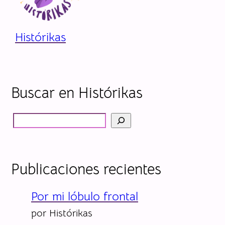
Histórikas
Buscar en Histórikas
B
ú
s
Publicaciones recientes
q
u
Por mi lóbulo frontal
e
por Histórikas