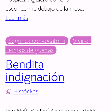
esconderme debajo de la mesa.…
Leer más
Segunda convocatoria
Vivir en
tiempos de guerras
Bendita
indignación
Histórikas
Por: NefitaColibrí Acartonada, rígida,