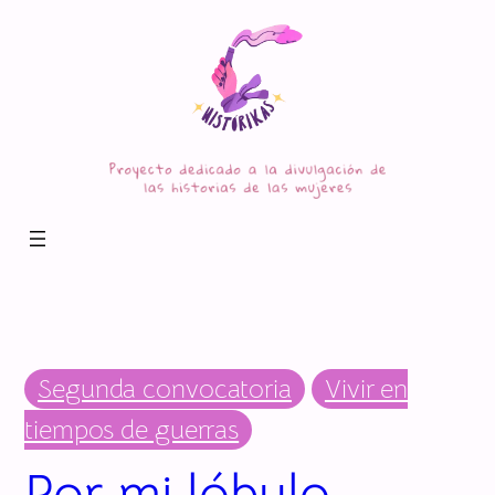
Segunda convocatoria
Vivir en
tiempos de guerras
Por mi lóbulo