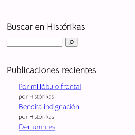
Buscar en Histórikas
B
ú
s
Publicaciones recientes
q
Por mi lóbulo frontal
u
por Histórikas
e
Bendita indignación
d
por Histórikas
a
Derrumbres