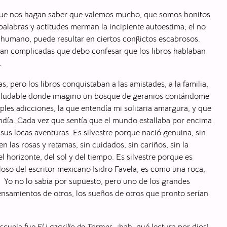
ue nos hagan saber que valemos mucho, que somos bonitos
palabras y actitudes merman la incipiente autoestima; el no
 humano, puede resultar en ciertos conflictos escabrosos.
n tan complicadas que debo confesar que los libros hablaban
.
, pero los libros conquistaban a las amistades, a la familia,
te saludable donde imagino un bosque de geranios contándome
les adicciones, la que entendía mi solitaria amargura, y que
ía. Cada vez que sentía que el mundo estallaba por encima
sus locas aventuras. Es silvestre porque nació genuina, sin
las rosas y retamas, sin cuidados, sin cariños, sin la
horizonte, del sol y del tiempo. Es silvestre porque es
loso del escritor mexicano Isidro Favela, es como una roca,
os. Yo no lo sabía por supuesto, pero uno de los grandes
ensamientos de otros, los sueños de otros que pronto serían
escuela fue
El Lazarillo de Tormes
, ¡bah, qué lectura por dios!