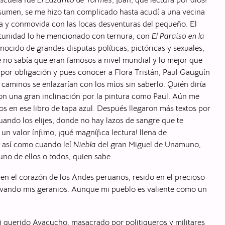
sumen, se me hizo tan complicado hasta acudí a una vecina
da y conmovida con las locas desventuras del pequeño. El
ortunidad lo he mencionado con ternura, con
El Paraíso en la
ocido de grandes disputas políticas, pictóricas y sexuales,
ue no sabía que eran famosos a nivel mundial y lo mejor que
por obligación y pues conocer a Flora Tristán, Paul Gauguín
caminos se enlazarían con los míos sin saberlo. Quién diría
con una gran inclinación por la pintura como Paul. Aún me
s en ese libro de tapa azul. Después llegaron más textos por
uando los elijes, donde no hay lazos de sangre que te
un valor ínfimo, ¡qué magnífica lectura! llena de
, así como cuando leí
Niebla
del gran Miguel de Unamuno;
no de ellos o todos, quien sabe.
 en el corazón de los Andes peruanos, resido en el precioso
tivando mis geranios. Aunque mi pueblo es valiente como un
 querido Ayacucho, masacrado por politiqueros y militares