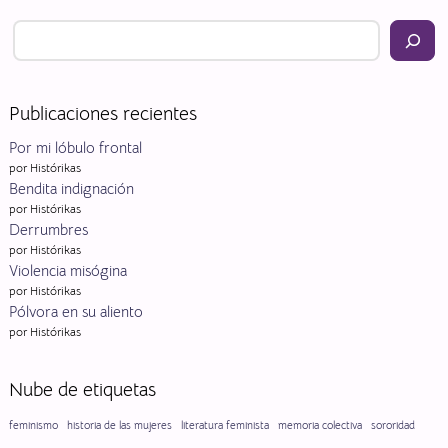
Búsqueda
Publicaciones recientes
Por mi lóbulo frontal
por Histórikas
Bendita indignación
por Histórikas
Derrumbres
por Histórikas
Violencia misógina
por Histórikas
Pólvora en su aliento
por Histórikas
Nube de etiquetas
feminismo
historia de las mujeres
literatura feminista
memoria colectiva
sororidad