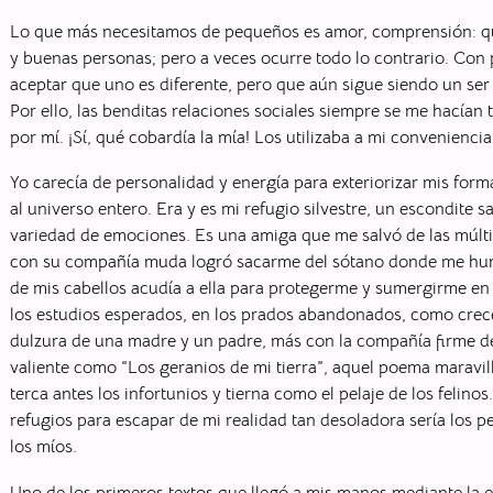
Lo que más necesitamos de pequeños es amor, comprensión: q
y buenas personas; pero a veces ocurre todo lo contrario. Con 
aceptar que uno es diferente, pero que aún sigue siendo un ser
Por ello, las benditas relaciones sociales siempre se me hacía
por mí. ¡Sí, qué cobardía la mía! Los utilizaba a mi conveniencia
Yo carecía de personalidad y energía para exteriorizar mis formas
al universo entero. Era y es mi refugio silvestre, un escondi
variedad de emociones. Es una amiga que me salvó de las múltip
con su compañía muda logró sacarme del sótano donde me hund
de mis cabellos acudía a ella para protegerme y sumergirme en 
los estudios esperados, en los prados abandonados, como crecen 
dulzura de una madre y un padre, más con la compañía firme del 
valiente como “Los geranios de mi tierra”, aquel poema maravil
terca antes los infortunios y tierna como el pelaje de los felin
refugios para escapar de mi realidad tan desoladora sería los p
los míos.
Uno de los primeros textos que llegó a mis manos mediante la 