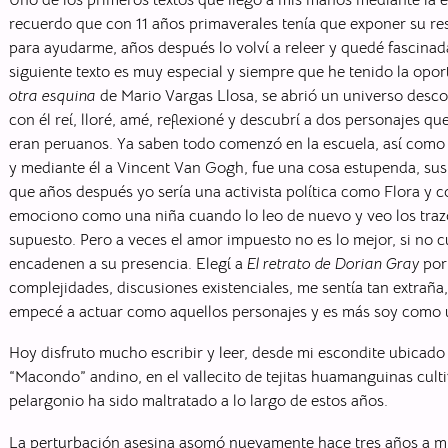
recuerdo que con 11 años primaverales tenía que exponer su re
para ayudarme, años después lo volví a releer y quedé fascina
siguiente texto es muy especial y siempre que he tenido la op
otra esquina
de Mario Vargas Llosa, se abrió un universo descon
con él reí, lloré, amé, reflexioné y descubrí a dos personajes q
eran peruanos. Ya saben todo comenzó en la escuela, así como 
y mediante él a Vincent Van Gogh, fue una cosa estupenda, sus 
que años después yo sería una activista política como Flora y 
emociono como una niña cuando lo leo de nuevo y veo los trazo
supuesto. Pero a veces el amor impuesto no es lo mejor, si no c
encadenen a su presencia. Elegí a
El retrato de Dorian Gray
por 
complejidades, discusiones existenciales, me sentía tan extraña
empecé a actuar como aquellos personajes y es más soy como u
Hoy disfruto mucho escribir y leer, desde mi escondite ubicado
“Macondo” andino, en el vallecito de tejitas huamanguinas cul
pelargonio ha sido maltratado a lo largo de estos años.
La perturbación asesina asomó nuevamente hace tres años a mi