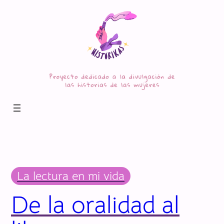
Saltar
al
contenido
La lectura en mi vida
De la oralidad al