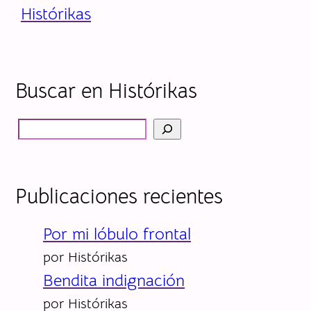
Histórikas
Buscar en Histórikas
B
ú
s
Publicaciones recientes
q
u
Por mi lóbulo frontal
e
por Histórikas
Bendita indignación
d
por Histórikas
a