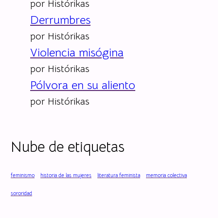
por Histórikas
a
Derrumbres
por Histórikas
Violencia misógina
por Histórikas
Pólvora en su aliento
por Histórikas
Nube de etiquetas
feminismo
historia de las mujeres
literatura feminista
memoria colectiva
sororidad