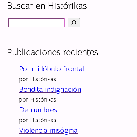
Buscar en Histórikas
B
ú
s
Publicaciones recientes
q
u
Por mi lóbulo frontal
e
por Histórikas
Bendita indignación
d
por Histórikas
a
Derrumbres
por Histórikas
Violencia misógina